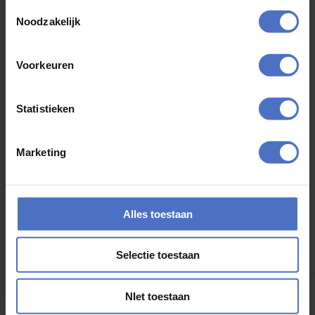
Toestemmingsselectie
Noodzakelijk
Voorkeuren
Zoeken
naar:
Recente reacties
Statistieken
Marketing
Archieven
Categorieën
Alles toestaan
Selectie toestaan
Geen categorieën
NIet toestaan