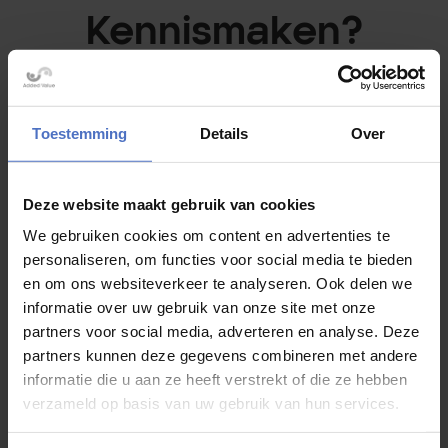
Kennismaken?
Benieuwd wat ik voor u kan betekenen? U bent van harte
welkom voor een gratis en vrijblijvend kennismakingsgesprek.
Toestemming
Details
Over
Added Value Fiscaal Juristen zit gevestigd in Lunteren en biedt
fiscaal advies in onder meer Arnhem, Amersfoort, Ede,
Veenendaal, Wageningen, Bennekom en Lunteren.
Deze website maakt gebruik van cookies
We gebruiken cookies om content en advertenties te
personaliseren, om functies voor social media te bieden
Added Value Fiscaal Juristen
en om ons websiteverkeer te analyseren. Ook delen we
Willem Welgravenlaan 10
informatie over uw gebruik van onze site met onze
6741 ZH Lunteren
partners voor social media, adverteren en analyse. Deze
partners kunnen deze gegevens combineren met andere
085 – 9021989
informatie die u aan ze heeft verstrekt of die ze hebben
j.vink@avfj.nl
verzameld op basis van uw gebruik van hun services.