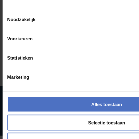
Meta
Toestemmingsselectie
Noodzakelijk
Login
Vermeldingen feed
Voorkeuren
Reacties feed
Statistieken
WordPress.org
Marketing
Alles toestaan
Selectie toestaan