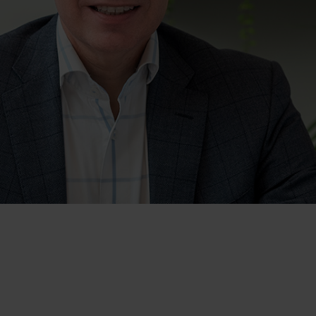
Als je doet wat je zegt, dan lieg je niet. Afspraken kom ik na, ik
bel altijd terug en voor fouten loop ik niet weg, maar die los ik
op. Ik sta voor een open en eerlijke relatie met u en alle
betrokkenen – ook de Belastingdienst.
Dat laatste is ook in uw voordeel. Ik kan iedereen recht in de