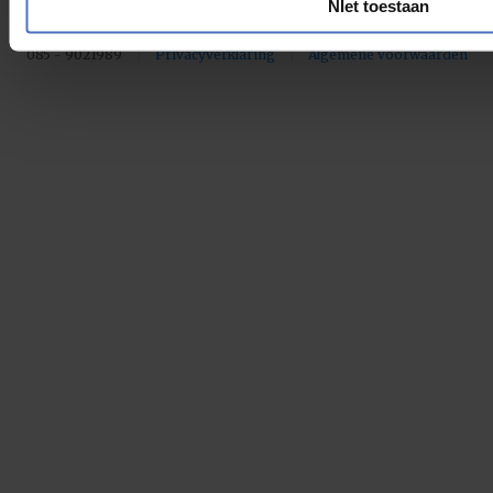
NIet toestaan
© Added Value 2026
Willem Welgravenlaan 10, 6741 ZH Lunteren
085 - 9021989
Privacyverklaring
Algemene voorwaarden