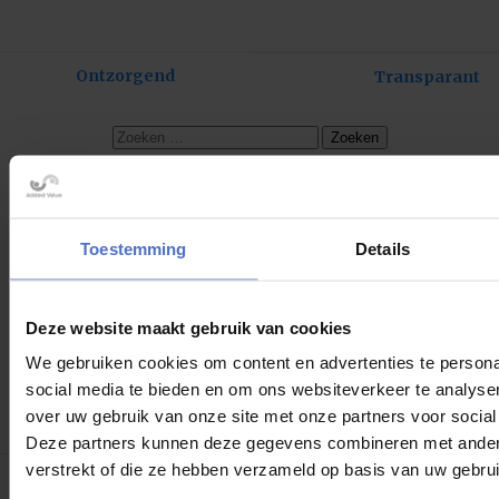
ogen kijken. Met eerlijkheid kom je nog steeds het verst.
Bericht
Ontzorgend
Transparant
navigatie
Zoeken
naar:
Recente reacties
Toestemming
Details
Archieven
Deze website maakt gebruik van cookies
Categorieën
We gebruiken cookies om content en advertenties te persona
social media te bieden en om ons websiteverkeer te analyse
over uw gebruik van onze site met onze partners voor social
Geen categorieën
Deze partners kunnen deze gegevens combineren met andere 
verstrekt of die ze hebben verzameld op basis van uw gebru